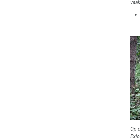
vaak
Op d
Exlo