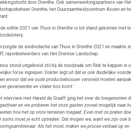
ekkingstocht door Drenthe. Ook samenwerkingspartners van He
schapsbeheer Drenthe, het Duurzaamheidscentrum Assen en het
rant.
de editie 2021 van
Thuis in Drenthe
is tot stand gekomen met be
codeloterij.
erzorgde de eindredactie van Thuis in Drenthe 2021 en maakte i
ff, rayonbeheerders van Het Drentse Landschap.
inus stond uitgebreid stil bij de noodzaak om flink te kappen i
elijke forse ingrepen. Dokter legt uit dat er ook duidelijke voorde
en ervoor dat we oude productiebossen versneld moeten aanpa
hier gevarieerder en vitaler bos komt.'
et interview met Harald de Graaff ging het over de toegenomen dr
 gastheer en we proberen het onze gasten zoveel mogelijk naar 
 weten hoe het op onze terreinen toegaat. Even met ze praten do
 soms moet je echt optreden. Dat mogen we, want we zijn ook 
oringsambtenaar. Als het moet, maken we proces-verbaal op en s