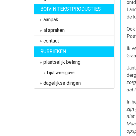
ontd
BOIVIN TEKSTPRODUCTIES
Land
de k
aanpak
Ook 
afspraken
Post
contact
Ik v
RUBRIEKEN
Graa
plaatselijk belang
Jant
Lijst weergave
derg
zorg
dagelijkse dingen
dat 
In h
zijn
niet
Maar
opsp